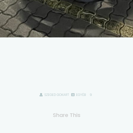
SZEGED GOKART
EGYÉB
9
Share This